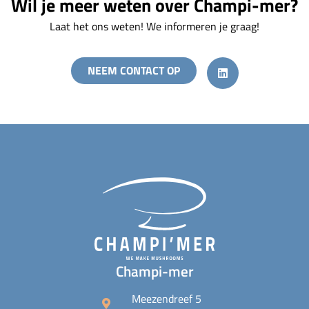
Wil je meer weten over Champi-mer?
Laat het ons weten! We informeren je graag!
L
i
NEEM CONTACT OP
n
k
e
d
i
n
Champi-mer
Meezendreef 5